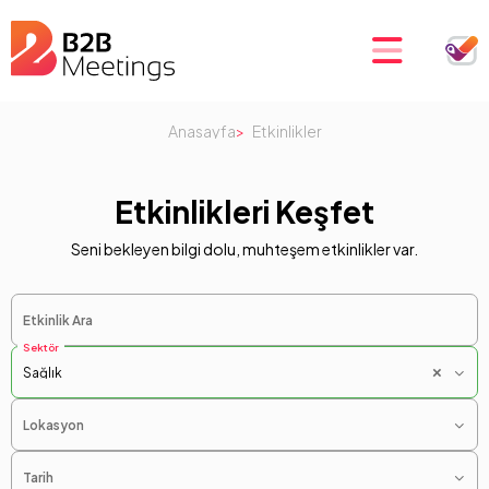
Anasayfa
Etkinlikler
Etkinlikleri Keşfet
Seni bekleyen bilgi dolu, muhteşem etkinlikler var.
Etkinlik Ara
Sektör
×
Sağlık
Lokasyon
Tarih