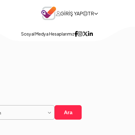
GİRİŞ YAP
TR
Sosyal Medya Hesaplarımız
Ara
h