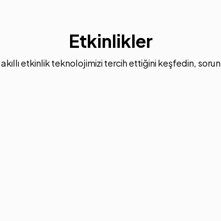
Etkinlikler
kıllı etkinlik teknolojimizi tercih ettiğini keşfedin, sor
Dil Seçimi
Türkçe
English